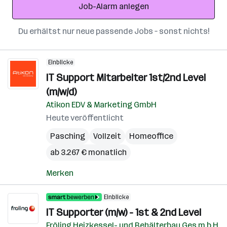
Job-Alarm anlegen
Du erhältst nur neue passende Jobs – sonst nichts!
Einblicke
IT Support Mitarbeiter 1st/2nd Level
(m/w/d)
Atikon EDV & Marketing GmbH
Heute veröffentlicht
Pasching
Vollzeit
Homeoffice
ab 3.267 € monatlich
Merken
Einblicke
IT Supporter (m/w) - 1st & 2nd Level
Fröling Heizkessel- und Behälterbau Ges.m.b.H