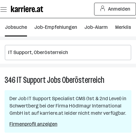
Zum
Anmelden
Seiteninhalt
springen
Jobsuche
Job-Empfehlungen
Job-Alarm
Merkliste
346
IT Support
Jobs
Oberösterreich
346
IT
Support
Der Job
IT Support Specialist CMS (1st & 2nd Level)
in
Jobs
Schwertberg
bei der Firma
Hödlmayr International
in
GmbH
ist auf karriere.at leider nicht mehr verfügbar.
Oberösterreic
Firmenprofil anzeigen