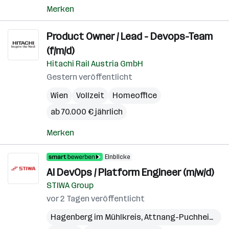
Merken
Product Owner / Lead - Devops-Team
(f/m/d)
Hitachi Rail Austria GmbH
Gestern veröffentlicht
Wien
Vollzeit
Homeoffice
ab 70.000 € jährlich
Merken
Einblicke
AI DevOps / Platform Engineer (m/w/d)
STIWA Group
vor 2 Tagen veröffentlicht
Hagenberg im Mühlkreis
,
Attnang-Puchheim
,
Wi