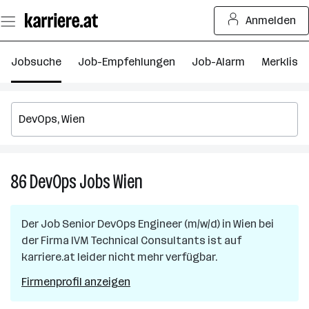
Zum
Anmelden
Seiteninhalt
springen
Jobsuche
Job-Empfehlungen
Job-Alarm
Merkliste
86
DevOps
Jobs
Wien
86
DevOps
Jobs
Der Job
Senior DevOps Engineer (m/w/d)
in
Wien
bei
in
der Firma
IVM Technical Consultants
ist auf
Wien
karriere.at leider nicht mehr verfügbar.
Firmenprofil anzeigen