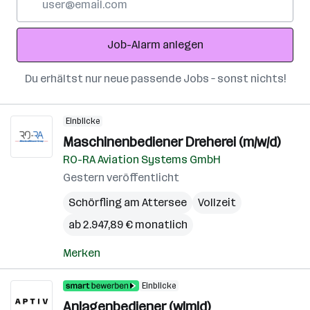
Mail-
Adresse
Job-Alarm anlegen
Du erhältst nur neue passende Jobs – sonst nichts!
Einblicke
Maschinenbediener Dreherei (m/w/d)
RO-RA Aviation Systems GmbH
Gestern veröffentlicht
Schörfling am Attersee
Vollzeit
ab 2.947,89 € monatlich
Merken
Einblicke
Anlagenbediener (w|m|d)