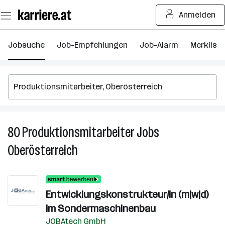
Zum
Anmelden
Seiteninhalt
springen
Jobsuche
Job-Empfehlungen
Job-Alarm
Merkliste
80
Produktionsmitarbeiter
Jobs
8
P
Oberösterreich
J
in
O
Entwicklungskonstrukteur/in (m|w|d)
im Sondermaschinenbau
JOBAtech GmbH