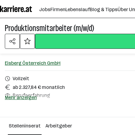
Zum
Jobs
Firmen
Lebenslauf
Blog & Tipps
Über U
Seiteninhalt
springen
Produktionsmitarbeiter (m/w/d)
Eisberg Österreich GmbH
Vollzeit
ab 2.327,84 € monatlich
Berufserfahrung
Mehr anzeigen
Marchtrenk
Über das Unternehmen
Stelleninserat
Arbeitgeber
501 - 2500 Mitarbeiter*innen