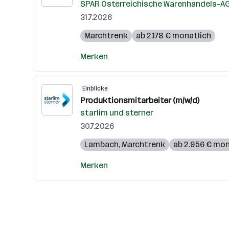
SPAR Österreichische Warenhandels-A
31.7.2026
Marchtrenk
ab 2.178 € monatlich
Merken
Einblicke
Produktionsmitarbeiter (m/w/d)
starlim und sterner
30.7.2026
Lambach
,
Marchtrenk
ab 2.956 € mon
Merken