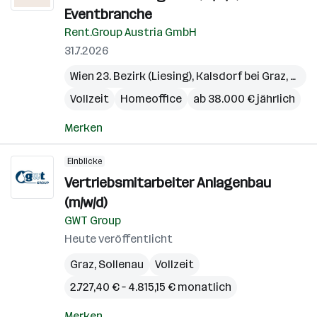
Eventbranche
Rent.Group Austria GmbH
31.7.2026
Wien 23. Bezirk (Liesing)
,
Kalsdorf bei Graz
,
Pichl
Vollzeit
Homeoffice
ab 38.000 € jährlich
Merken
Einblicke
Vertriebsmitarbeiter Anlagenbau
(m/w/d)
GWT Group
Heute veröffentlicht
Graz
,
Sollenau
Vollzeit
2.727,40 € – 4.815,15 € monatlich
Merken