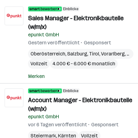
Einblicke
Sales Manager - Elektronikbauteile
(w/m/x)
epunkt GmbH
Gestern veröffentlicht
Gesponsert
Oberösterreich
,
Salzburg
,
Tirol
,
Vorarlberg
,
Stei
Vollzeit
4.000 € – 6.000 € monatlich
Merken
Einblicke
Account Manager - Elektronikbauteile
(w/m/x)
epunkt GmbH
vor 6 Tagen veröffentlicht
Gesponsert
Steiermark
,
Kärnten
Vollzeit