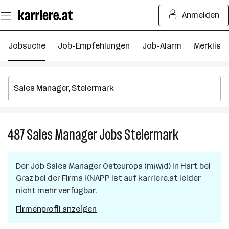
Zum
Anmelden
Seiteninhalt
springen
Jobsuche
Job-Empfehlungen
Job-Alarm
Merkliste
487
Sales Manager
Jobs
Steiermark
487
Sales
Manager
Der Job
Sales Manager Osteuropa (m/w/d)
in
Hart bei
Jobs
Graz
bei der Firma
KNAPP
ist auf karriere.at leider
in
nicht mehr verfügbar.
Steiermark
Firmenprofil anzeigen