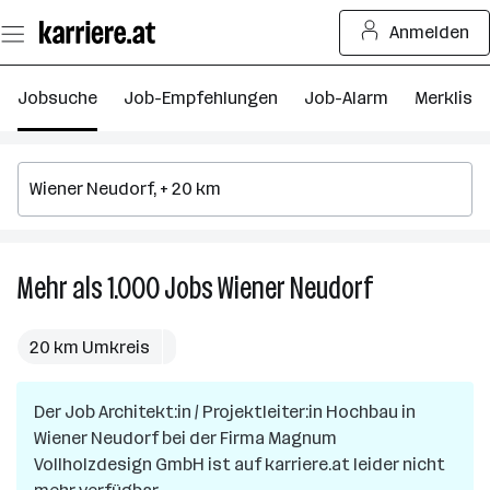
Zum
Anmelden
Seiteninhalt
springen
Jobsuche
Job-Empfehlungen
Job-Alarm
Merkliste
Mehr als 1.000
Jobs
Wiener Neudorf
Mehr
als
1.000
20 km Umkreis
Jobs
in
Der Job
Architekt:in / Projektleiter:in Hochbau
Wiener
in
Wiener Neudorf
bei der Firma
Magnum
Neudorf
Vollholzdesign GmbH
ist auf karriere.at leider nicht