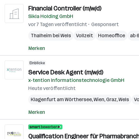
Financial Controller (m/w/d)
Sikla Holding GmbH
vor 7 Tagen veröffentlicht
Gesponsert
Thalheim bei Wels
Vollzeit
Homeoffice
ab 6
Merken
Einblicke
Service Desk Agent (m/w/d)
x-tention Informationstechnologie GmbH
Heute veröffentlicht
Klagenfurt am Wörthersee
,
Wien
,
Graz
,
Wels
Vo
Merken
Qualification Engineer für Pharmabranch