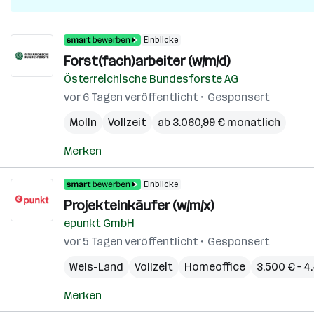
Einblicke
Forst(fach)arbeiter (w/m/d)
Österreichische Bundesforste AG
vor 6 Tagen veröffentlicht
Gesponsert
Molln
Vollzeit
ab 3.060,99 € monatlich
Merken
Einblicke
Projekteinkäufer (w/m/x)
epunkt GmbH
vor 5 Tagen veröffentlicht
Gesponsert
Wels-Land
Vollzeit
Homeoffice
3.500 € – 
Merken