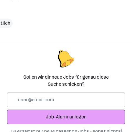
tlich
Sollen wir dir neue Jobs für genau diese
Suche schicken?
E-
Mail-
Adresse
Job-Alarm anlegen
Du erhältst nur neue passende Jobs – sonst nichts!