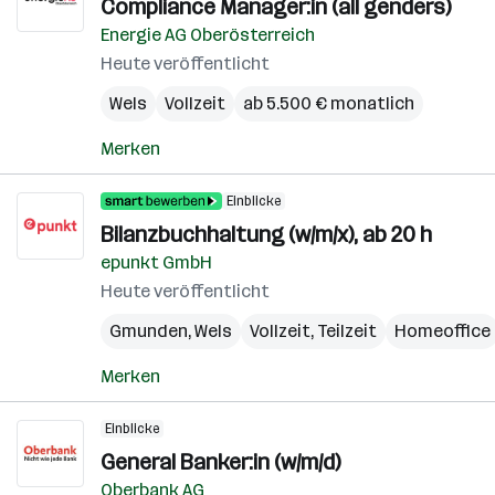
Compliance Manager:in (all genders)
Energie AG Oberösterreich
Heute veröffentlicht
Wels
Vollzeit
ab 5.500 € monatlich
Merken
Einblicke
Bilanzbuchhaltung (w/m/x), ab 20 h
epunkt GmbH
Heute veröffentlicht
Gmunden
,
Wels
Vollzeit, Teilzeit
Homeoffice
Merken
Einblicke
General Banker:in (w/m/d)
Oberbank AG