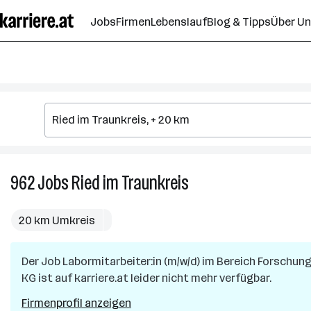
Zum
Jobs
Firmen
Lebenslauf
Blog & Tipps
Über U
Seiteninhalt
springen
962
Jobs
Ried im Traunkreis
962
Jobs
in
20 km Umkreis
Ried
im
Der Job
Labormitarbeiter:in (m/w/d) im Bereich Forschun
Traunkreis
KG
ist auf karriere.at leider nicht mehr verfügbar.
Firmenprofil anzeigen