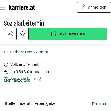
Zum
Anmelden
Seiteninhalt
springen
Sozialarbeiter*in
Jetzt bewerben
St. Barbara Hospiz GmbH
Vollzeit, Teilzeit
ab 3.548 € monatlich
Berufserfahrung
Mehr anzeigen
Thalheim bei Wels
Über das Unternehmen
Stelleninserat
Arbeitgeber
Drucken
51 - 100 Mitarbeiter*innen