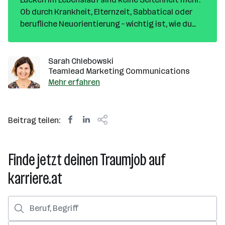
Ob durch Krankheit, Elternzeit, Sabbatical oder
berufliche Neuorientierung – wichtig ist, wie du
damit umgehst. In diesem Artikel erfährst du, wie
du Lücken professionell erklärst, sinnvoll füllst
und im Bewerbungsgespräch überzeugst.
Sarah Chlebowski
Teamlead Marketing Communications
Mehr erfahren
Beitrag teilen:
Finde jetzt deinen Traumjob auf
karriere.at