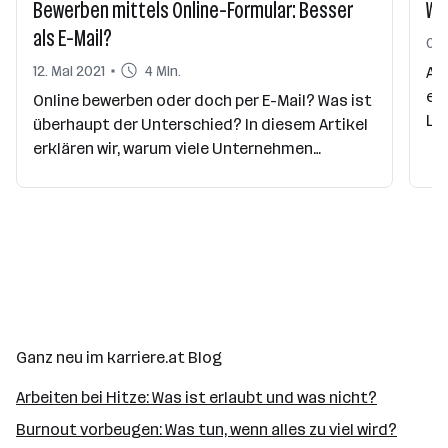
Bewerben mittels Online-Formular: Besser
Wa
als E-Mail?
05.
12. Mai 2021
4 Min.
Al
er
Online bewerben oder doch per E-Mail? Was ist
Le
überhaupt der Unterschied? In diesem Artikel
wi
erklären wir, warum viele Unternehmen
Gr
mittlerweile auf Online-Bewerbungsformulare
setzen und warum ihr diese Möglichkeit
nützen solltet.
Ganz neu im karriere.at Blog
Arbeiten bei Hitze: Was ist erlaubt und was nicht?
Burnout vorbeugen: Was tun, wenn alles zu viel wird?