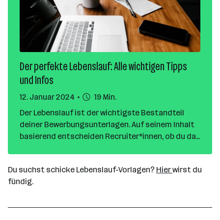
Der perfekte Lebenslauf: Alle wichtigen Tipps
und Infos
12. Januar 2024
19 Min.
Der Lebenslauf ist der wichtigste Bestandteil
deiner Bewerbungsunterlagen. Auf seinem Inhalt
basierend entscheiden Recruiter*innen, ob du das
richtige Talent für die ausgeschriebene Stelle
bist oder nicht. Aus diesem Grund solltest du den
Du suchst schicke Lebenslauf-Vorlagen?
Hier
wirst du
Lebenslauf dazu nutzen, deine Stärken und
fündig.
Kompetenzen gezielt herauszuarbeiten. Wir
verraten dir, wie der perfekte Lebenslauf
aufgebaut ist – inklusive gratis Lebenslauf-
Vorlagen zum Download!