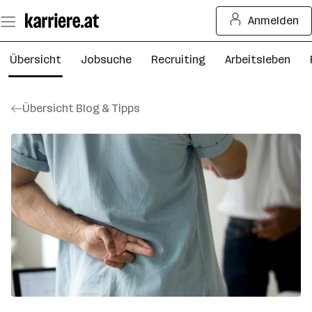
Zum
Anmelden
Seiteninhalt
springen
Übersicht
Jobsuche
Recruiting
Arbeitsleben
Übersicht Blog & Tipps