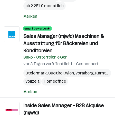
ab 2.251 € monatlich
Merken
Sales Manager (m/w/d) Maschinen &
Ausstattung für Bäckereien und
Konditoreien
Bäko - Österreich e.Gen.
vor 3 Tagen veröffentlicht
Gesponsert
Steiermark
,
Südtirol
,
Wien
,
Voralberg
,
Kärnten
,
N
Vollzeit
Homeoffice
Merken
Inside Sales Manager – B2B Akquise
(m/w/d)