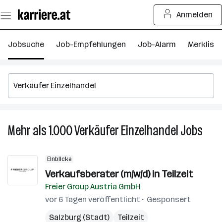
Zum
Anmelden
Seiteninhalt
springen
Jobsuche
Job-Empfehlungen
Job-Alarm
Merkliste
Mehr als 1.000
Verkäufer Einzelhandel
Jobs
Mehr
als
1.000
Einblicke
Verkä
Verkaufsberater (m/w/d) in Teilzeit
Einze
Freier Group Austria GmbH
Jobs
vor 6 Tagen veröffentlicht
Gesponsert
Salzburg (Stadt)
Teilzeit