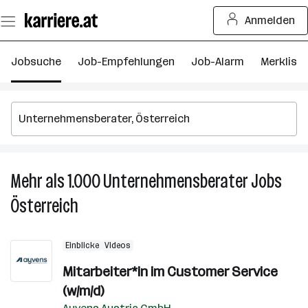
Zum
Anmelden
Seiteninhalt
springen
Jobsuche
Job-Empfehlungen
Job-Alarm
Merkliste
Mehr als 1.000
Unternehmensberater
Jobs
M
al
Österreich
1.
U
J
Einblicke
Videos
in
Mitarbeiter*in im Customer Service
Ös
(w/m/d)