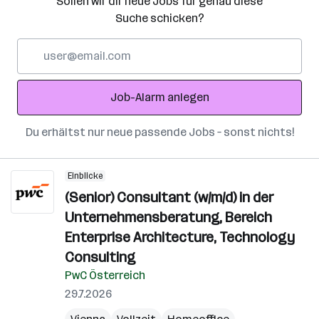
Sollen wir dir neue Jobs für genau diese
Suche schicken?
E-
Mail-
Adresse
Job-Alarm anlegen
Du erhältst nur neue passende Jobs – sonst nichts!
Einblicke
(Senior) Consultant (w/m/d) in der
Unternehmensberatung, Bereich
Enterprise Architecture, Technology
Consulting
PwC Österreich
29.7.2026