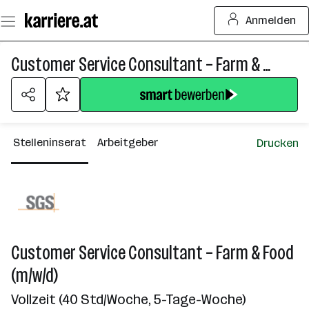
Zum
Anmelden
Seiteninhalt
springen
Customer Service Consultant – Farm & Food (m/w/d)
Stelleninserat
Arbeitgeber
Drucken
Customer Service Consultant – Farm & Food
(m/w/d)
Vollzeit (40 Std/Woche, 5-Tage-Woche)