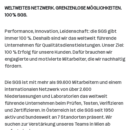
i
e
d
a
l
e
a
t
WELTWEITES NETZWERK. GRENZENLOSE MÖGLICHKEITEN.
e
r
l
n
g
100% SGS.
r
b
l
d
e
e
e
o
b
i
Performance, Innovation, Leidenschaft: die SGS gibt
n
r
e
t
immer 100 %. Deshalb sind wir das weltweit führende
t
r
e
Unternehmen für Qualitätsdienstleistungen. Unser Ziel:
e
r
100 % Erfolg für unsere Kunden. Dafür brauchen wir
*
engagierte und motivierte Mitarbeiter, die wir nachhaltig
i
fördern.
n
n
Die SGS ist mit mehr als 99.600 Mitarbeitern und einem
e
internationalen Netzwerk von über 2.600
n
Niederlassungen und Laboratorien das weltweit
a
führende Unternehmen beim Prüfen, Testen, Verifizieren
n
und Zertifizieren. In Österreich ist die SGS seit 1950
z
aktiv und bundesweit an 7 Standorten präsent. Wir
a
suchen zur Verstärkung unseres Teams in Wien ab
h