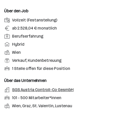
Über den Job
A
Vollzeit (Festanstellung)
n
G
ab 2.528,04 € monatlich
s
e
P
Berufserfahrung
t
h
o
e
A
Hybrid
a
s
l
r
l
D
Wien
i
l
b
t
i
t
B
Verkauf, Kundenbetreuung
u
e
e
i
e
n
i
O
1 Stelle offen für diese Position
n
o
r
g
t
f
s
n
u
s
s
f
Über das Unternehmen
t
s
f
a
m
e
o
A
SGS Austria Controll-Co GesmbH
e
s
r
o
n
r
r
b
f
M
101 - 500 Mitarbeiter*innen
t
d
e
t
b
e
e
i
e
S
S
Wien, Graz, St. Valentin, Lustenau
e
n
l
t
l
t
t