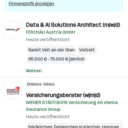
Firmenprofil anzeigen
Data & AI Solutions Architect (m/w/d)
FERCHAU Austria GmbH
Heute veröffentlicht
Sankt Veit an der Glan
Vollzeit
65.000 € – 75.000 € jährlich
Merken
Einblicke
Videos
Versicherungsberater (w|m|d)
WIENER STÄDTISCHE Versicherung AG Vienna
Insurance Group
Heute veröffentlicht
Feldkirchen
,
Feldkirchen in Kärnten
,
Hermagor
,
K