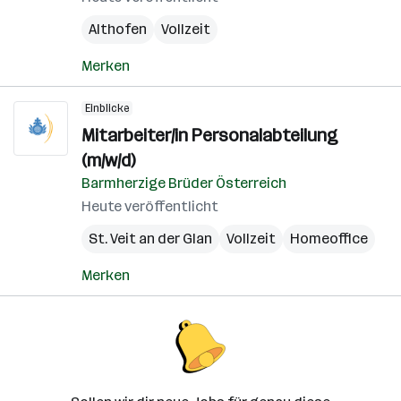
Althofen
Vollzeit
Merken
Einblicke
Mitarbeiter/in Personalabteilung
(m/w/d)
Barmherzige Brüder Österreich
Heute veröffentlicht
St. Veit an der Glan
Vollzeit
Homeoffice
Merken