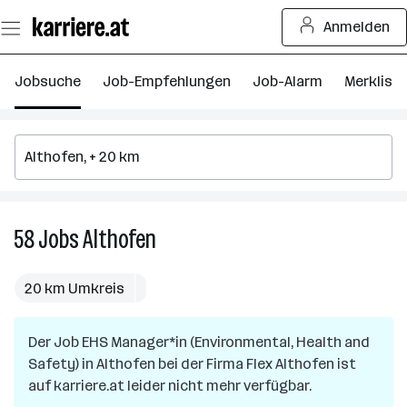
Zum
Anmelden
Seiteninhalt
springen
Jobsuche
Job-Empfehlungen
Job-Alarm
Merkliste
58
Jobs
Althofen
58
Jobs
in
20 km Umkreis
Althofen
Der Job
EHS Manager*in (Environmental, Health and
Safety)
in
Althofen
bei der Firma
Flex Althofen
ist
auf karriere.at leider nicht mehr verfügbar.