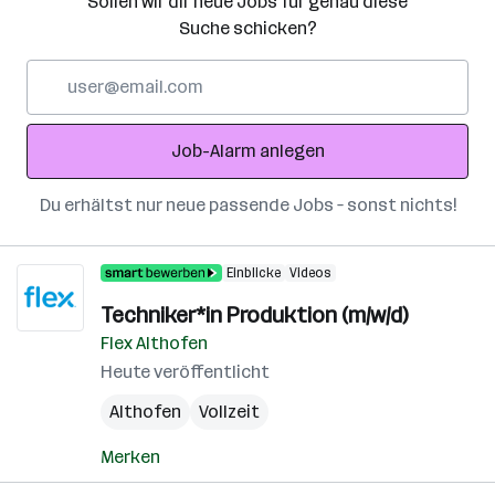
Sollen wir dir neue Jobs für genau diese
Suche schicken?
E-
Mail-
Adresse
Job-Alarm anlegen
Du erhältst nur neue passende Jobs – sonst nichts!
Einblicke
Videos
Techniker*in Produktion (m/w/d)
Flex Althofen
Heute veröffentlicht
Althofen
Vollzeit
Merken