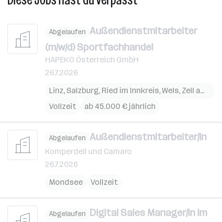
Außendienstmitarbeiter
Abgelaufen
(m/w/d) Sportfachhandel
HAPEKO Österreich GmbH
26.7.2026
Linz
,
Salzburg
,
Ried im Innkreis
,
Wels
,
Zell am See
Vollzeit
ab 45.000 € jährlich
Außendienstmitarbeiter/in
Abgelaufen
Komperdell und Camaro
26.7.2026
Mondsee
Vollzeit
Digital Sales Manager/in im
Abgelaufen