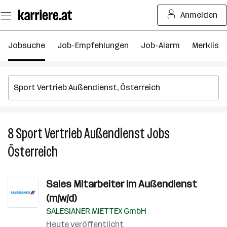
Zum
Anmelden
Seiteninhalt
springen
Jobsuche
Job-Empfehlungen
Job-Alarm
Merkliste
8
Sport Vertrieb Außendienst
Jobs
8
S
Österreich
Ve
A
J
Sales Mitarbeiter im Außendienst
in
(m/w/d)
Ös
SALESIANER MIETTEX GmbH
Heute veröffentlicht