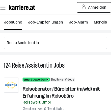
Zum
Anmelden
Seiteninhalt
springen
Jobsuche
Job-Empfehlungen
Job-Alarm
Merkliste
124
Reise Assistentin
Jobs
124
Reise
Assistentin
Einblicke
Videos
Jobs
Reiseberater / Büroleiter (m/w/d) mit
Erfahrung im Reisebüro
Reisewelt GmbH
Gestern veröffentlicht