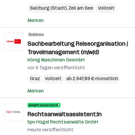
Salzburg (Stadt)
,
Zell am See
Vollzeit
Merken
Einblicke
Sachbearbeitung Reiseorganisation /
Travelmanagement (m/w/d)
König Maschinen GesmbH
vor 6 Tagen veröffentlicht
Graz
Vollzeit
ab 2.947,89 € monatlich
Merken
Rechtsanwaltsassistent:in
bpv Hügel Rechtsanwälte GmbH
Heute veröffentlicht