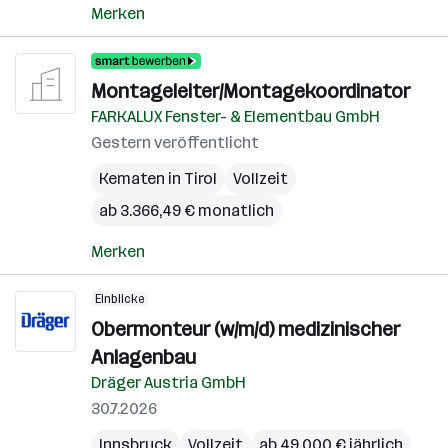
Merken
Montageleiter/Montagekoordinator
FARKALUX Fenster- & Elementbau GmbH
Gestern veröffentlicht
Kematen in Tirol
Vollzeit
ab 3.366,49 € monatlich
Merken
Einblicke
Obermonteur (w/m/d) medizinischer
Anlagenbau
Dräger Austria GmbH
30.7.2026
Innsbruck
Vollzeit
ab 49.000 € jährlich