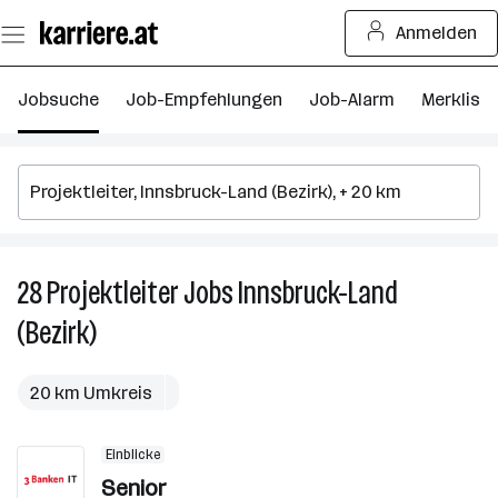
Zum
Anmelden
Seiteninhalt
springen
Jobsuche
Job-Empfehlungen
Job-Alarm
Merkliste
28
Projektleiter
Jobs
Innsbruck-Land
2
Pr
(Bezirk)
J
in
In
20 km Umkreis
L
(B
Einblicke
Senior