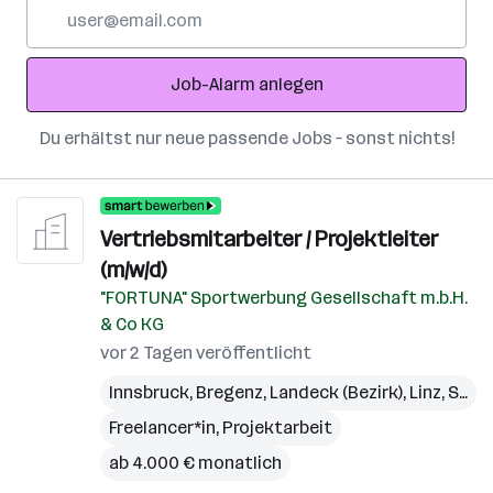
E-
Mail-
Adresse
Job-Alarm anlegen
Du erhältst nur neue passende Jobs – sonst nichts!
Vertriebsmitarbeiter / Projektleiter
(m/w/d)
"FORTUNA" Sportwerbung Gesellschaft m.b.H.
& Co KG
vor 2 Tagen veröffentlicht
Innsbruck
,
Bregenz
,
Landeck (Bezirk)
,
Linz
,
St. Pölten
Freelancer*in, Projektarbeit
ab 4.000 € monatlich