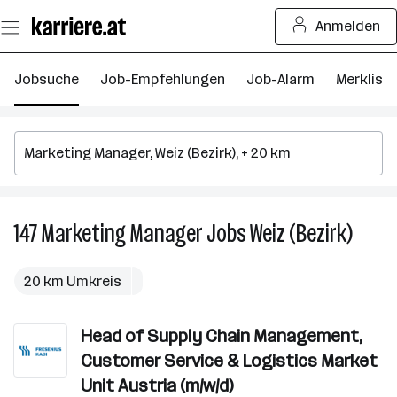
Zum
Anmelden
Seiteninhalt
springen
Jobsuche
Job-Empfehlungen
Job-Alarm
Merkliste
147
Marketing Manager
Jobs
Weiz (Bezirk)
147
Market
Manag
20 km Umkreis
Jobs
in
Head of Supply Chain Management,
Weiz
(Bezirk
Customer Service & Logistics Market
Unit Austria (m/w/d)