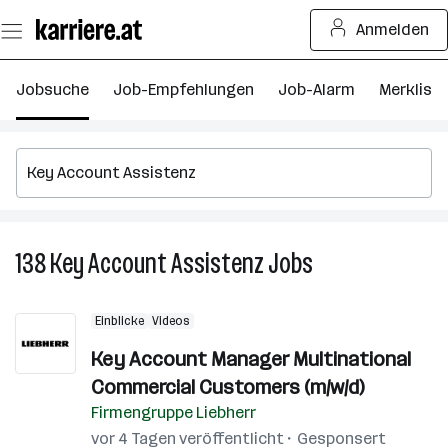
Zum
Anmelden
Seiteninhalt
springen
Jobsuche
Job-Empfehlungen
Job-Alarm
Merkliste
138
Key Account Assistenz
Jobs
138
Key
Account
Einblicke
Videos
Assistenz
Jobs
Key Account Manager Multinational
Commercial Customers (m/w/d)
Firmengruppe Liebherr
vor 4 Tagen veröffentlicht
Gesponsert