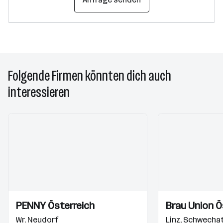
Folgende Firmen könnten dich auch
interessieren
Einblicke
Einblicke
Einblicke
Einblicke
PENNY Österreich
Brau Union Ö
Videos
Videos
Wr. Neudorf
Linz
,
Schwecha