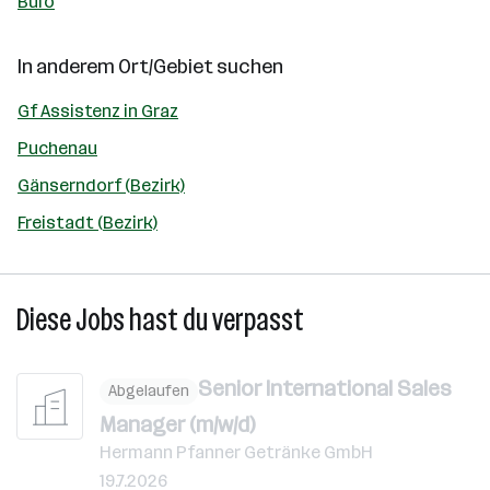
Büro
In anderem Ort/Gebiet suchen
Gf Assistenz in Graz
Puchenau
Gänserndorf (Bezirk)
Freistadt (Bezirk)
Diese Jobs hast du verpasst
Senior International Sales
Abgelaufen
Manager (m/w/d)
Hermann Pfanner Getränke GmbH
19.7.2026