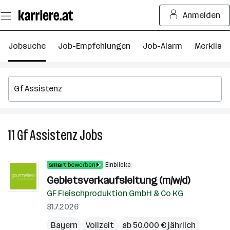
Zum
Anmelden
Seiteninhalt
springen
Jobsuche
Job-Empfehlungen
Job-Alarm
Merkliste
11
Gf Assistenz
Jobs
11
Gf
Assistenz
Einblicke
Jobs
Gebietsverkaufsleitung (m/w/d)
GF Fleischproduktion GmbH & Co KG
31.7.2026
Bayern
Vollzeit
ab 50.000 € jährlich