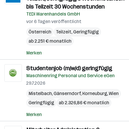
bis Teilzeit 30 Wochenstunden
TEDi Warenhandels GmbH
vor 6 Tagen veröffentlicht
Österreich
Teilzeit, Geringfügig
ab 2.251 € monatlich
Merken
Studentenjob (m/w/d) geringfügig
Maschinenring Personal und Service eGen
29.7.2026
Mistelbach
,
Gänserndorf
,
Korneuburg
,
Wien
Geringfügig
ab 2.326,86 € monatlich
Merken