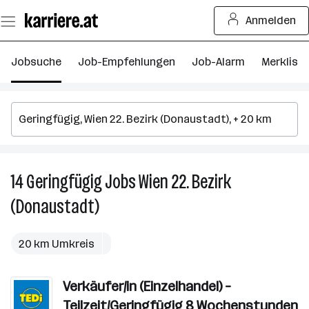
Zum
Anmelden
Seiteninhalt
springen
Jobsuche
Job-Empfehlungen
Job-Alarm
Merkliste
14
Geringfügig
Jobs
Wien 22. Bezirk
14
G
(Donaustadt)
J
in
W
20 km Umkreis
22
Be
Verkäufer/in (Einzelhandel) –
(
Teilzeit/Geringfügig 8 Wochenstunden