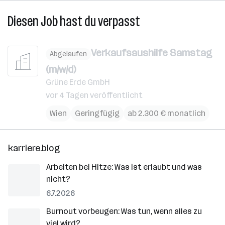
Diesen Job hast du verpasst
Verkaufsaushilfe Samstag
Abgelaufen
(m/w/d)
Grüne Erde GmbH
vor 4 Tagen veröffentlicht
Wien
Geringfügig
ab 2.300 € monatlich
karriere.blog
Arbeiten bei Hitze: Was ist erlaubt und was
nicht?
6.7.2026
Burnout vorbeugen: Was tun, wenn alles zu
viel wird?