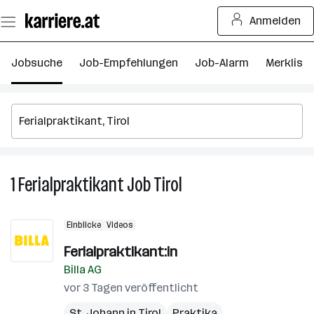
Zum
Anmelden
Seiteninhalt
springen
Jobsuche
Job-Empfehlungen
Job-Alarm
Merkliste
1
Ferialpraktikant
Job
Tirol
1
Ferialpraktikant
Job
Einblicke
Videos
in
Tirol
Ferialpraktikant:in
Billa AG
vor 3 Tagen veröffentlicht
St. Johann in Tirol
Praktika