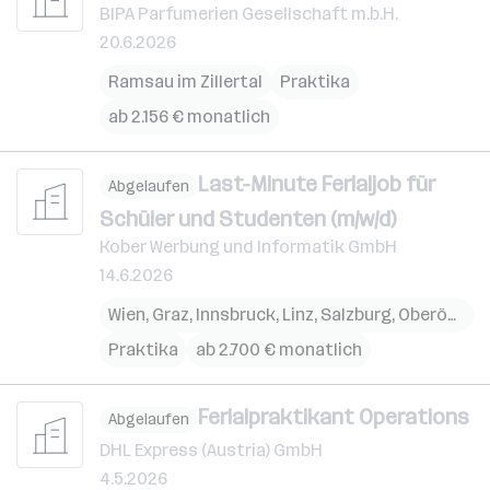
BIPA Parfumerien Gesellschaft m.b.H.
20.6.2026
Ramsau im Zillertal
Praktika
ab 2.156 € monatlich
Last-Minute Ferialjob für
Abgelaufen
Schüler und Studenten (m/w/d)
Kober Werbung und Informatik GmbH
14.6.2026
Wien
,
Graz
,
Innsbruck
,
Linz
,
Salzburg
,
Oberösterreich
Praktika
ab 2.700 € monatlich
Ferialpraktikant Operations
Abgelaufen
DHL Express (Austria) GmbH
4.5.2026