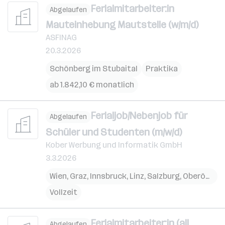
Ferialmitarbeiter:in
Abgelaufen
Mauteinhebung Mautstelle (w/m/d)
ASFINAG
20.3.2026
Schönberg im Stubaital
Praktika
ab 1.842,10 € monatlich
Ferialjob/Nebenjob für
Abgelaufen
Schüler und Studenten (m/w/d)
Kober Werbung und Informatik GmbH
3.3.2026
Wien
,
Graz
,
Innsbruck
,
Linz
,
Salzburg
,
Oberösterreich
Vollzeit
Ferialmitarbeiter:in (all
Abgelaufen