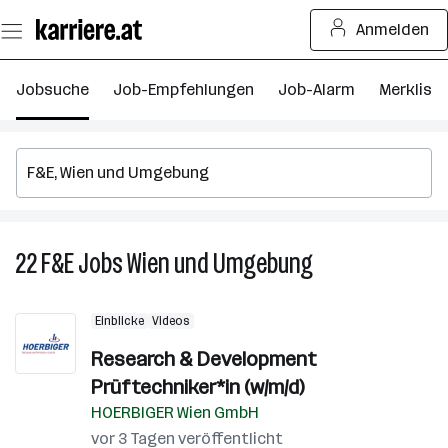
Zum
Anmelden
Seiteninhalt
springen
Jobsuche
Job-Empfehlungen
Job-Alarm
Merkliste
22
F&E
Jobs
Wien und Umgebung
22
F&E
Jobs
Einblicke
Videos
in
Wien
Research & Development
und
Prüftechniker*in (w/m/d)
Umgebung
HOERBIGER Wien GmbH
vor 3 Tagen veröffentlicht