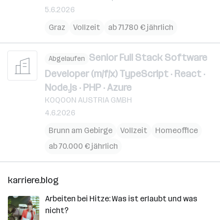
5.6.2026
Graz
Vollzeit
ab 71.780 € jährlich
Senior Full Stack Software
Abgelaufen
Developer (m/f/x) TypeScript · React ·
Node.js · PHP · Azure
KOQOON AUSTRIA GMBH
4.6.2026
Brunn am Gebirge
Vollzeit
Homeoffice
ab 70.000 € jährlich
karriere.blog
Arbeiten bei Hitze: Was ist erlaubt und was
nicht?