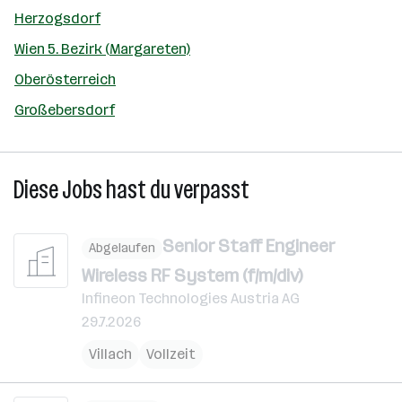
Herzogsdorf
Wien 5. Bezirk (Margareten)
Oberösterreich
Großebersdorf
Diese Jobs hast du verpasst
Senior Staff Engineer
Abgelaufen
Wireless RF System (f/m/div)
Infineon Technologies Austria AG
29.7.2026
Villach
Vollzeit