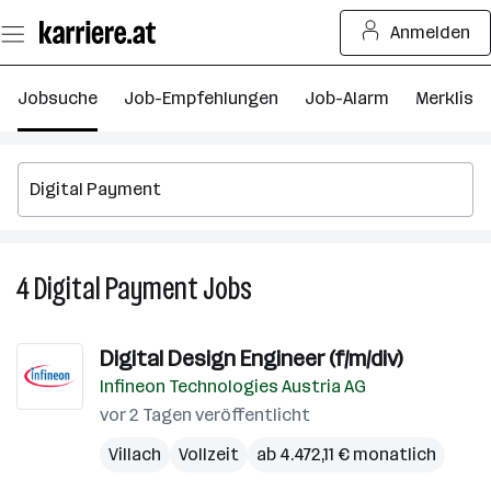
Zum
Anmelden
Seiteninhalt
springen
Jobsuche
Job-Empfehlungen
Job-Alarm
Merkliste
4
Digital Payment
Jobs
4
Digital
Payment
Digital Design Engineer (f/m/div)
Jobs
Infineon Technologies Austria AG
vor 2 Tagen veröffentlicht
Villach
Vollzeit
ab 4.472,11 € monatlich