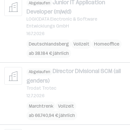
Junior IT Application
Abgelaufen
Developer (m/w/d)
LOGICDATA Electronic & Software
Entwicklungs GmbH
16.7.2026
Deutschlandsberg
Vollzeit
Homeoffice
ab 38.184 € jährlich
Director Divisional SCM (all
Abgelaufen
genders)
Trodat Trotec
12.7.2026
Marchtrenk
Vollzeit
ab 66.740,94 € jährlich