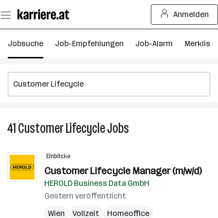
Zum
Anmelden
Seiteninhalt
springen
Jobsuche
Job-Empfehlungen
Job-Alarm
Merkliste
41
Customer Lifecycle
Jobs
41
Customer
Lifecycle
Einblicke
Jobs
Customer Lifecycle Manager (m/w/d)
HEROLD Business Data GmbH
Gestern veröffentlicht
Wien
Vollzeit
Homeoffice