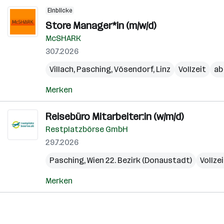
Einblicke
Store Manager*in (m/w/d)
McSHARK
30.7.2026
Villach
,
Pasching
,
Vösendorf
,
Linz
Vollzeit
ab
Merken
Reisebüro Mitarbeiter:in (w/m/d)
Restplatzbörse GmbH
29.7.2026
Pasching
,
Wien 22. Bezirk (Donaustadt)
Vollze
Merken