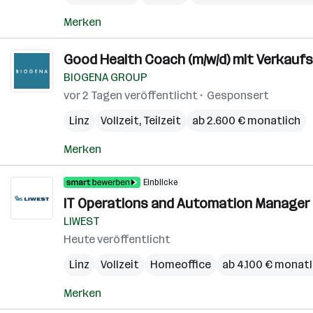
Merken
Good Health Coach (m/w/d) mit Verkauf
BIOGENA GROUP
vor 2 Tagen veröffentlicht
Gesponsert
Linz
Vollzeit, Teilzeit
ab 2.600 € monatlich
Merken
Einblicke
IT Operations and Automation Manager
LIWEST
Heute veröffentlicht
Linz
Vollzeit
Homeoffice
ab 4.100 € monatl
Merken