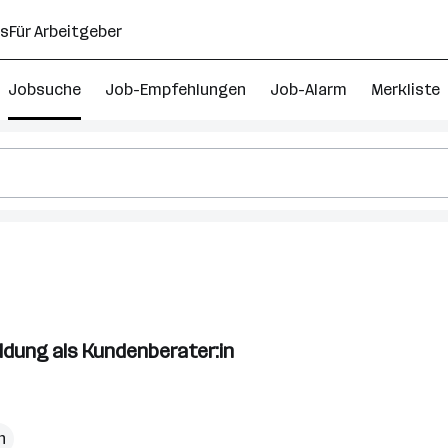
ns
Für Arbeitgeber
Jobsuche
Job-Empfehlungen
Job-Alarm
Merkliste
ldung als Kundenberater:in
reich
h