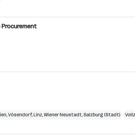
e Procurement
ien
,
Vösendorf
,
Linz
,
Wiener Neustadt
,
Salzburg (Stadt)
Vollz