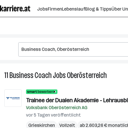
Zum
Jobs
Firmen
Lebenslauf
Blog & Tipps
Über U
Seiteninhalt
springen
11
Business Coach
Jobs
Oberösterreich
11
Business
Coach
Jobs
Trainee der Dualen Akademie - Lehrausbi
in
Volksbank Oberösterreich AG
Oberöster
vor 5 Tagen veröffentlicht
Grieskirchen
Vollzeit
ab 2.603,26 € monatlic