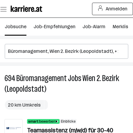
Zum
Anmelden
Seiteninhalt
springen
Jobsuche
Job-Empfehlungen
Job-Alarm
Merkliste
694
Büromanagement
Jobs
Wien 2. Bezirk
6
B
(Leopoldstadt)
J
in
W
20 km Umkreis
2.
Be
Einblicke
(L
Teamassistenz (m/w/d) für 30-40