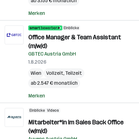
ab 3.155 € monatlich
Merken
Einblicke
Office Manager & Team Assistant
(m/w/d)
GBTEC Austria GmbH
1.8.2026
Wien
Vollzeit, Teilzeit
ab 2.547 € monatlich
Merken
Einblicke
Videos
Mitarbeiter*in im Sales Back Office
(w/m/d)
Ayvens Austria GmbH