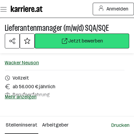
Zum
Anmelden
Seiteninhalt
springen
Lieferantenmanager (m/w/d) SQA/SQE
Jetzt bewerben
Wacker Neuson
Vollzeit
ab 56.000 € jährlich
Berufserfahrung
Mehr anzeigen
Homeoffice möglich
Hörsching
Stelleninserat
Arbeitgeber
Drucken
Über das Unternehmen