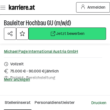
Zum
Anmelden
Seiteninhalt
springen
Bauleiter Hochbau GU (m/w/d)
Jetzt bewerben
Michael Page International Austria GmbH
Vollzeit
75.000 € – 90.000 € jährlich
Projekt-, Bereichsleitung
Mehr anzeigen
Vorarlberg
Über das Unternehmen
Stelleninserat
Personaldienstleister
Drucken
Wien