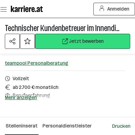
Zum
Anmelden
Seiteninhalt
springen
Technischer Kundenbetreuer im Innendienst (m/w/d)
Jetzt bewerben
teampool Personalberatung
Vollzeit
ab 2.700 € monatlich
Berufserfahrung
Mehr anzeigen
Leonding
Über das Unternehmen
Stelleninserat
Personaldienstleister
Drucken
Leonding