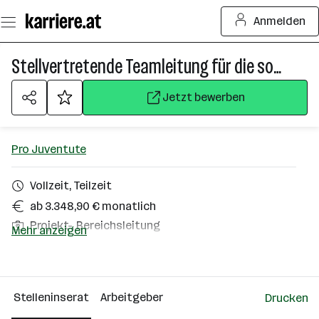
Zum
Anmelden
Seiteninhalt
springen
Stellvertretende Teamleitung für die sozialtherapeutische Wohngemeinschaft (m./w./d.)
Jetzt bewerben
Pro Juventute
Vollzeit, Teilzeit
ab 3.348,90 € monatlich
Projekt-, Bereichsleitung
Mehr anzeigen
Wien 23. Bezirk (Liesing)
Über das Unternehmen
Stelleninserat
Arbeitgeber
Drucken
101 - 500 Mitarbeiter*innen