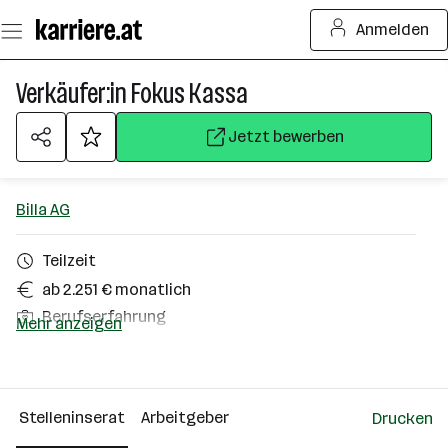
Zum
Anmelden
Seiteninhalt
springen
Verkäufer:in Fokus Kassa
Jetzt bewerben
Billa AG
Teilzeit
ab 2.251 € monatlich
Berufserfahrung
Mehr anzeigen
Palting
Über das Unternehmen
Stelleninserat
Arbeitgeber
Drucken
10000+ Mitarbeiter*innen