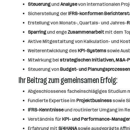
Steuerung
und
Analyse
von internationalen Pro
Sicherstellung der
IFRS-konformen Berichters
Erstellung von Monats-, Quartals- und Jahres-
R
Sparring
und enge
Zusammenarbeit
mit dem Top
Aktive Mitgestaltung von Kalkulation- und Ko
Weiterentwicklung des
KPI-Systems
sowie Aus
Mitwirkung bei
strategischen Initiativen, M&A-
Steuerung von
Budget- und Planungsprozessen
Ihr Beitrag zum gemeinsamen Erfolg:
Abgeschlossenes facheinschlägiges Studium 
Fundierte Expertise im
Projektbusiness
sowie S
IFRS-Kenntnisse
und routinierter Umgang im Re
Verständnis für
KPI- und Performance-Manag
Erfahrung mit
S/4HANA
sowie ausgeprägte Affi