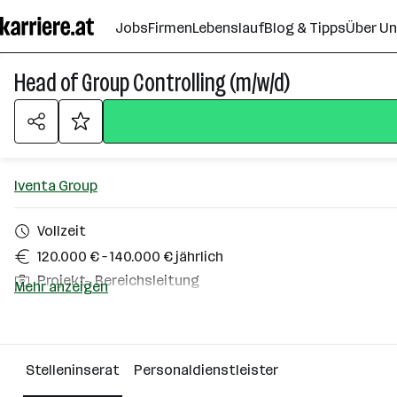
Zum
Jobs
Firmen
Lebenslauf
Blog & Tipps
Über U
Seiteninhalt
springen
Head of Group Controlling (m/w/d)
Iventa Group
Vollzeit
120.000 € – 140.000 € jährlich
Projekt-, Bereichsleitung
Mehr anzeigen
Homeoffice möglich
Oberösterreich
Stelleninserat
Personaldienstleister
Über das Unternehmen