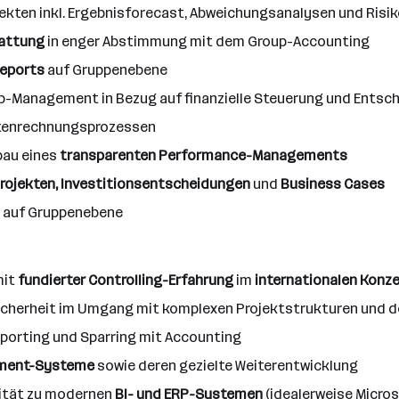
jekten inkl. Ergebnisforecast, Abweichungsanalysen und Ris
tattung
in enger Abstimmung mit dem Group-Accounting
eports
auf Gruppenebene
-Management in Bezug auf finanzielle Steuerung und Ents
stenrechnungsprozessen
bau eines
transparenten Performance-Managements
Projekten, Investitionsentscheidungen
und
Business Cases
auf Gruppenebene
mit
fundierter Controlling-Erfahrung
im
internationalen Konz
icherheit im Umgang mit komplexen Projektstrukturen und de
porting und Sparring mit Accounting
ement-Systeme
sowie deren gezielte Weiterentwicklung
nität zu modernen
BI- und ERP-Systemen
(idealerweise Micros