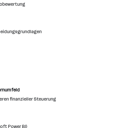
ikobewertung
cheidungsgrundlagen
ernumfeld
ren finanzieller Steuerung
oft Power BI)