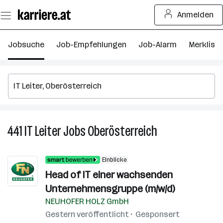
Zum
Anmelden
Seiteninhalt
springen
Jobsuche
Job-Empfehlungen
Job-Alarm
Merkliste
441
IT Leiter
Jobs
Oberösterreich
441
IT
Leiter
Einblicke
Jobs
Head of IT einer wachsenden
in
Unternehmensgruppe (m/w/d)
Oberösterreich
NEUHOFER HOLZ GmbH
Gestern veröffentlicht
Gesponsert