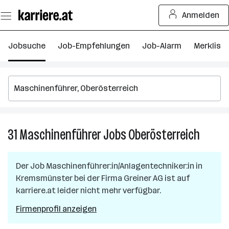
Zum
Anmelden
Seiteninhalt
springen
Jobsuche
Job-Empfehlungen
Job-Alarm
Merkliste
31
Maschinenführer
Jobs
Oberösterreich
31
Maschi
Jobs
Der Job
Maschinenführer:in/Anlagentechniker:in
in
in
Kremsmünster
bei der Firma
Greiner AG
ist auf
Oberöst
karriere.at leider nicht mehr verfügbar.
Firmenprofil anzeigen