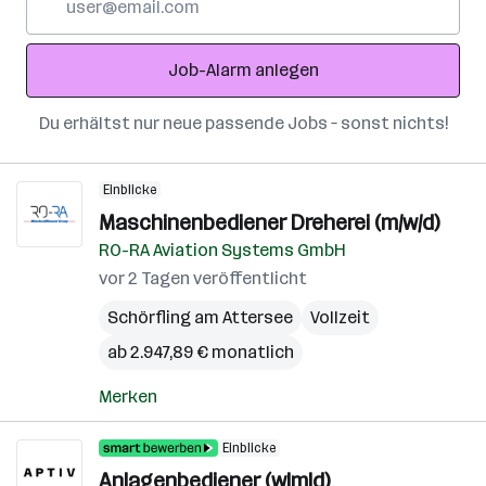
Mail-
Adresse
Job-Alarm anlegen
Du erhältst nur neue passende Jobs – sonst nichts!
Einblicke
Maschinenbediener Dreherei (m/w/d)
RO-RA Aviation Systems GmbH
vor 2 Tagen veröffentlicht
Schörfling am Attersee
Vollzeit
ab 2.947,89 € monatlich
Merken
Einblicke
Anlagenbediener (w|m|d)