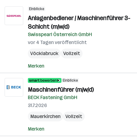
Einblicke
Anlagenbediener / Maschinenführer 3-
Schicht (m/w/d)
Swisspearl Österreich GmbH
vor 4 Tagen veröffentlicht
Vöcklabruck
Vollzeit
Merken
Einblicke
Maschinenführer (m/w/d)
BECK Fastening GmbH
31.7.2026
Mauerkirchen
Vollzeit
Merken