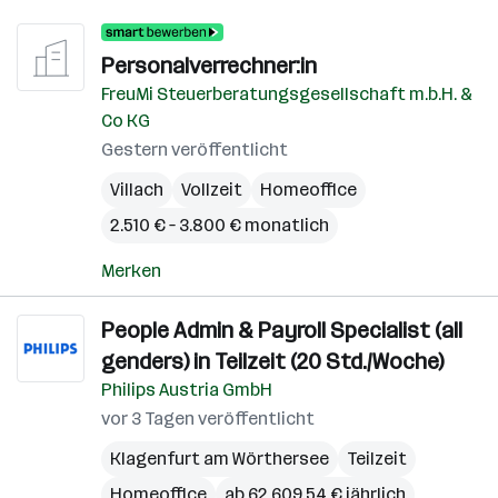
Personalverrechner:in
FreuMi Steuerberatungsgesellschaft m.b.H. &
Co KG
Gestern veröffentlicht
Villach
Vollzeit
Homeoffice
2.510 € – 3.800 € monatlich
Merken
People Admin & Payroll Specialist (all
genders) in Teilzeit (20 Std./Woche)
Philips Austria GmbH
vor 3 Tagen veröffentlicht
Klagenfurt am Wörthersee
Teilzeit
Homeoffice
ab 62.609,54 € jährlich