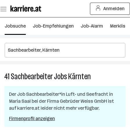
Zum
Anmelden
Seiteninhalt
springen
Jobsuche
Job-Empfehlungen
Job-Alarm
Merkliste
41
Sachbearbeiter
Jobs
Kärnten
41
Sachbearbeiter
Jobs
Der Job
Sachbearbeiter*in Luft- und Seefracht
in
in
Maria Saal
bei der Firma
Gebrüder Weiss GmbH
ist
Kärnten
auf karriere.at leider nicht mehr verfügbar.
Firmenprofil anzeigen