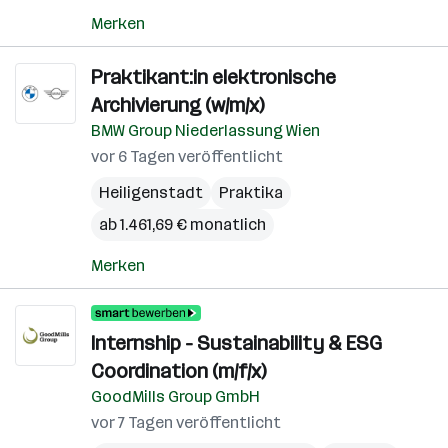
Merken
Praktikant:in elektronische
Archivierung (w/m/x)
BMW Group Niederlassung Wien
vor 6 Tagen veröffentlicht
Heiligenstadt
Praktika
ab 1.461,69 € monatlich
Merken
Internship - Sustainability & ESG
Coordination (m/f/x)
GoodMills Group GmbH
vor 7 Tagen veröffentlicht