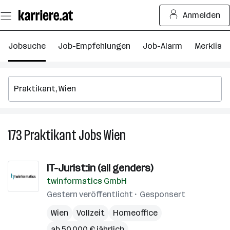
Zum
Anmelden
Seiteninhalt
springen
Jobsuche
Job-Empfehlungen
Job-Alarm
Merkliste
173
Praktikant
Jobs
Wien
173
Praktikant
Jobs
IT-Jurist:in (all genders)
in
twinformatics GmbH
Wien
Gestern veröffentlicht
Gesponsert
Wien
Vollzeit
Homeoffice
ab 50.000 € jährlich