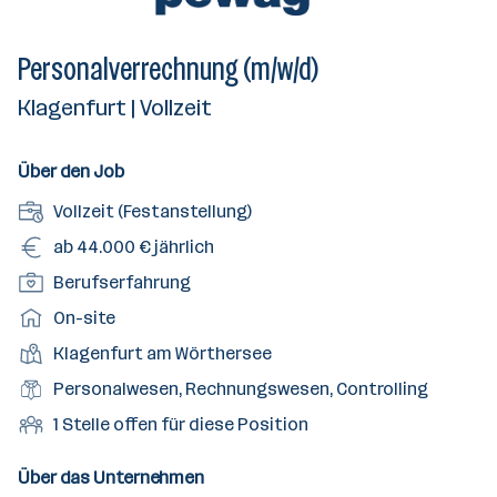
Personalverrechnung (m/w/d)
Klagenfurt | Vollzeit
Über den Job
A
Vollzeit (Festanstellung)
n
G
ab 44.000 € jährlich
s
e
P
Berufserfahrung
t
h
o
e
A
On-site
a
s
l
r
l
D
Klagenfurt am Wörthersee
i
l
b
t
i
t
B
Personalwesen, Rechnungswesen, Controlling
u
e
e
i
e
n
i
O
1 Stelle offen für diese Position
n
o
r
g
t
f
s
n
u
s
s
f
Über das Unternehmen
t
s
f