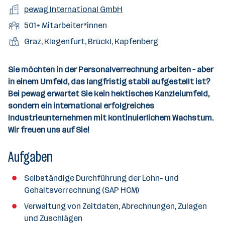
a
m
e
o
A
pewag International GmbH
e
s
r
o
n
r
r
b
f
M
501+ Mitarbeiter*innen
t
d
e
t
b
e
e
i
e
S
S
Graz, Klagenfurt, Brückl, Kapfenberg
e
n
l
t
l
t
t
i
e
d
a
l
e
a
t
Sie möchten in der Personalverrechnung arbeiten – aber
e
r
l
n
g
in einem Umfeld, das langfristig stabil aufgestellt ist?
r
b
l
d
e
Bei pewag erwartet Sie kein hektisches Kanzleiumfeld,
e
e
o
b
sondern ein international erfolgreiches
i
n
r
e
Industrieunternehmen mit kontinuierlichem Wachstum.
t
t
r
Wir freuen uns auf Sie!
e
e
r
Aufgaben
*
i
Selbständige Durchführung der Lohn- und
n
Gehaltsverrechnung (SAP HCM)
n
e
Verwaltung von Zeitdaten, Abrechnungen, Zulagen
n
und Zuschlägen