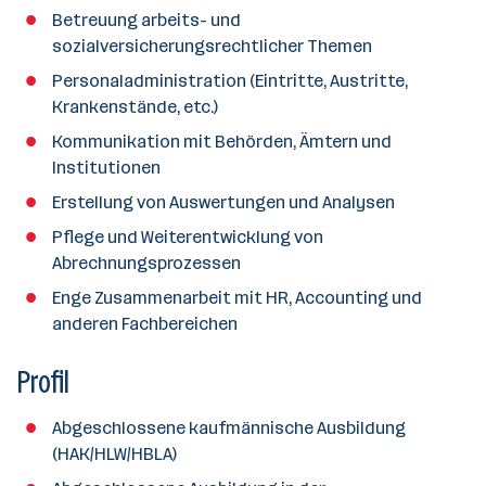
a
Betreuung arbeits- und
n
sozialversicherungsrechtlicher Themen
z
Personaladministration (Eintritte, Austritte,
a
Krankenstände, etc.)
h
l
Kommunikation mit Behörden, Ämtern und
Institutionen
Erstellung von Auswertungen und Analysen
Pflege und Weiterentwicklung von
Abrechnungsprozessen
Enge Zusammenarbeit mit HR, Accounting und
anderen Fachbereichen
Profil
Abgeschlossene kaufmännische Ausbildung
(HAK/HLW/HBLA)