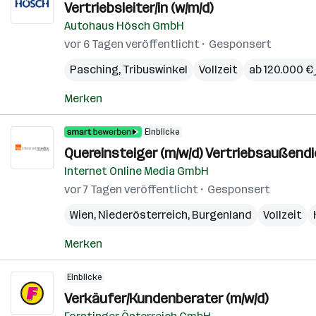
Vertriebsleiter/in (w/m/d)
Autohaus Hösch GmbH
vor 6 Tagen veröffentlicht
Gesponsert
Pasching
,
Tribuswinkel
Vollzeit
ab 120.000 € 
Merken
Einblicke
Quereinsteiger (m/w/d) Vertriebsaußend
Internet Online Media GmbH
vor 7 Tagen veröffentlicht
Gesponsert
Wien
,
Niederösterreich
,
Burgenland
Vollzeit
Merken
Einblicke
Verkäufer/Kundenberater (m/w/d)