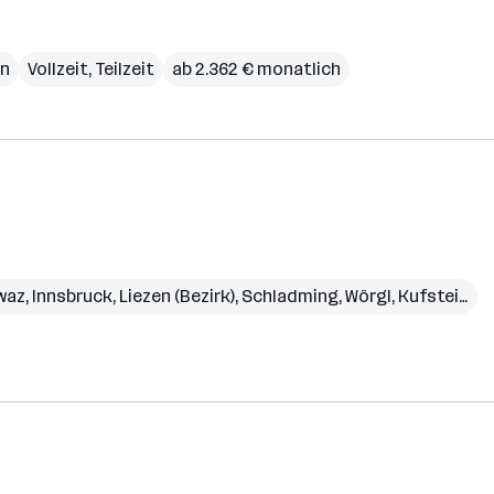
n
Vollzeit, Teilzeit
ab 2.362 € monatlich
waz
,
Innsbruck
,
Liezen (Bezirk)
,
Schladming
,
Wörgl
,
Kufstein (Bezirk)