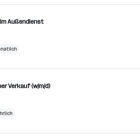
) im Außendienst
onatlich
er Verkauf (w/m/d)
hrlich