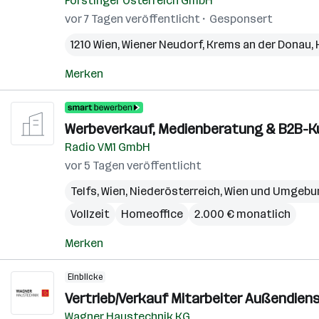
Forstinger Österreich GmbH
vor 7 Tagen veröffentlicht
Gesponsert
1210 Wien
,
Wiener Neudorf
,
Krems an der Donau
,
Merken
Werbeverkauf, Medienberatung & B2B-K
Radio VM1 GmbH
vor 5 Tagen veröffentlicht
Telfs
,
Wien
,
Niederösterreich
,
Wien und Umgebu
Vollzeit
Homeoffice
2.000 € monatlich
Merken
Einblicke
Vertrieb/Verkauf Mitarbeiter Außendiens
Wagner Haustechnik KG