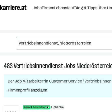
Zum
Jobs
Firmen
Lebenslauf
Blog & Tipps
Über U
Seiteninhalt
springen
483
Vertriebsinnendienst
Jobs
Niederösterrei
Der Job
Mitarbeiter*in Customer Service / Vertriebsinnen
Firmenprofil anzeigen
Einblicke