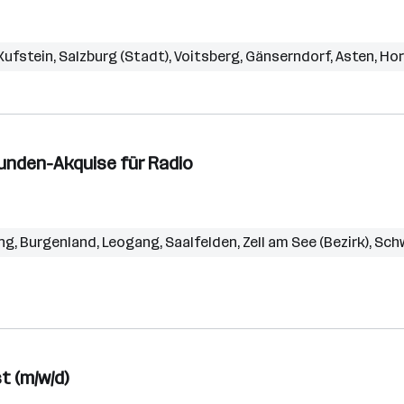
Kufstein
,
Salzburg (Stadt)
,
Voitsberg
,
Gänserndorf
,
Asten
,
Hor
unden-Akquise für Radio
ng
,
Burgenland
,
Leogang
,
Saalfelden
,
Zell am See (Bezirk)
,
Sch
t (m/w/d)