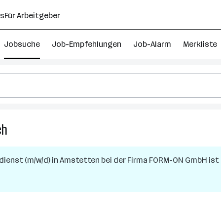
ns
Für Arbeitgeber
Jobsuche
Job-Empfehlungen
Job-Alarm
Merkliste
ch
483
Vertriebsinnendienst
Jobs
dienst (m/w/d)
in
Amstetten
bei der Firma
FORM-ON GmbH
ist
in
Niederösterreich