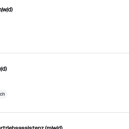
/w/d)
/d)
ich
ertriebsassistenz (m/w/d)