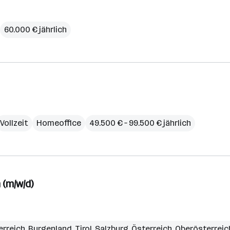
60.000 € jährlich
Vollzeit
Homeoffice
49.500 € – 99.500 € jährlich
 (m/w/d)
erreich
,
Burgenland
,
Tirol
,
Salzburg
,
Österreich
,
Oberösterreic