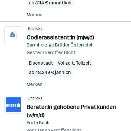
ab 3.114 € monatlich
Merken
Einblicke
Codierassistent:in (m/w/d)
Barmherzige Brüder Österreich
Gestern veröffentlicht
Eisenstadt
Vollzeit, Teilzeit
ab 48.349 € jährlich
Merken
Einblicke
Berater:in gehobene Privatkunden
(w/m/d)
Erste Bank
vor 1 Tagen veröffentlicht