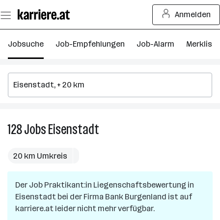
Zum
Anmelden
Seiteninhalt
springen
Jobsuche
Job-Empfehlungen
Job-Alarm
Merkliste
128
Jobs
Eisenstadt
128
Jobs
in
20 km Umkreis
Eisenstadt
Der Job
Praktikant:in Liegenschaftsbewertung
in
Eisenstadt
bei der Firma
Bank Burgenland
ist auf
karriere.at leider nicht mehr verfügbar.