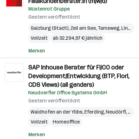
Filialkundenberater:in (m/w/d)
Wüstenrot Gruppe
Gestern veröffentlicht
Salzburg (Stadt)
,
Zell am See
,
Tamsweg
,
Linz
,
Gm
Vollzeit
ab 32.294,97 € jährlich
Merken
SAP Inhouse Berater für FI/CO oder
Development/Entwicklung (BTP, Fiori,
CDS Views) (all genders)
Neudoerfler Office Systems GmbH
Gestern veröffentlicht
Waidhofen an der Ybbs
,
Eferding
,
Neudörfl
,
Wien
Vollzeit
Homeoffice
Merken