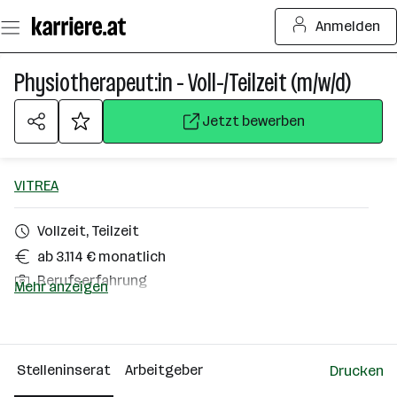
Zum
Anmelden
Seiteninhalt
springen
Physiotherapeut:in - Voll-/Teilzeit (m/w/d)
Jetzt bewerben
VITREA
Vollzeit, Teilzeit
ab 3.114 € monatlich
Berufserfahrung
Mehr anzeigen
Eisenstadt
Über das Unternehmen
Stelleninserat
Arbeitgeber
Drucken
10000+ Mitarbeiter*innen