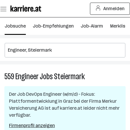
Zum
Anmelden
Seiteninhalt
springen
Jobsuche
Job-Empfehlungen
Job-Alarm
Merkliste
559
Engineer
Jobs
Steiermark
559
Engineer
Jobs
Der Job
DevOps Engineer (w/m/d) – Fokus:
in
Plattformentwicklung
in
Graz
bei der Firma
Merkur
Steiermark
Versicherung AG
ist auf karriere.at leider nicht mehr
verfügbar.
Firmenprofil anzeigen