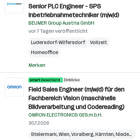
Senior PLC Engineer – SPS
Inbetriebnahmetechniker (m/w/d)
BEUMER Group Austria GmbH
vor 7 Tagen veröffentlicht
Ludersdorf-Wilfersdorf
Vollzeit
Homeoffice
Merken
Einblicke
Field Sales Engineer (m/w/d) für den
Fachbereich Vision (maschinelle
Bildverarbeitung und Codereading)
OMRON ELECTRONICS GES.m.b.H.
30.7.2026
Steiermark
,
Wien
,
Voralberg
,
Kärnten
,
Niederösterreich