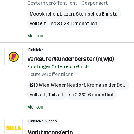
Gestern veröffentlicht
Gesponsert
Mooskirchen
,
Liezen
,
Steirisches Ennstal
Vollzeit
ab 3.028 € monatlich
Merken
Einblicke
Verkäufer/Kundenberater (m/w/d)
Forstinger Österreich GmbH
Heute veröffentlicht
1210 Wien
,
Wiener Neudorf
,
Krems an der Donau
,
Vollzeit, Teilzeit
ab 2.362 € monatlich
Merken
Einblicke
Videos
Marktmanager:in