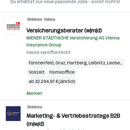
Du erhältst nur neue passende Jobs – sonst nichts!
Einblicke
Videos
Versicherungsberater (w|m|d)
WIENER STÄDTISCHE Versicherung AG Vienna
Insurance Group
Heute veröffentlicht
Fürstenfeld
,
Graz
,
Hartberg
,
Leibnitz
,
Leoben
,
Li
Vollzeit
Homeoffice
ab 32.294,97 € jährlich
Merken
Einblicke
Marketing- & Vertriebsstratege B2B
(m/w/d)