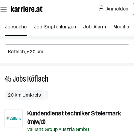
Zum
Anmelden
Seiteninhalt
springen
Jobsuche
Job-Empfehlungen
Job-Alarm
Merkliste
45
Jobs
Köflach
45
Jobs
in
20 km Umkreis
Köflach
Kundendiensttechniker Steiermark
(m/w/d)
Vaillant Group Austria GmbH