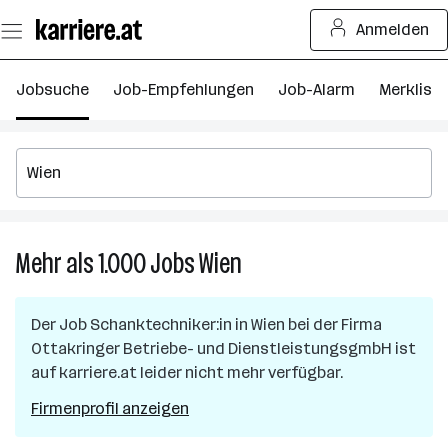
Zum
Anmelden
Seiteninhalt
springen
Jobsuche
Job-Empfehlungen
Job-Alarm
Merkliste
Mehr als 1.000
Jobs
Wien
Mehr
als
1.000
Der Job
Schanktechniker:in
in
Wien
bei der Firma
Jobs
Ottakringer Betriebe- und DienstleistungsgmbH
ist
in
auf karriere.at leider nicht mehr verfügbar.
Wien
Firmenprofil anzeigen