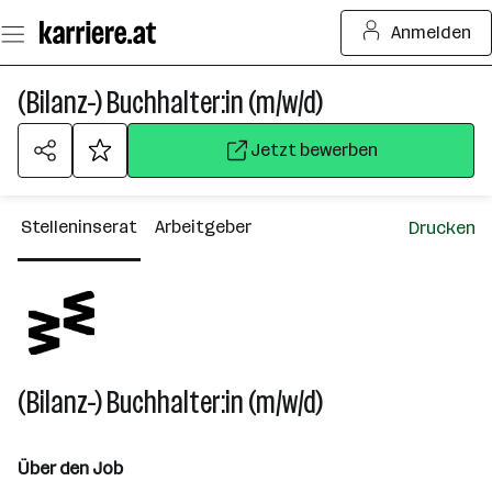
Zum
Anmelden
Seiteninhalt
springen
(Bilanz-) Buchhalter:in (m/w/d)
Jetzt bewerben
Stelleninserat
Arbeitgeber
Drucken
(Bilanz-) Buchhalter:in (m/w/d)
Über den Job