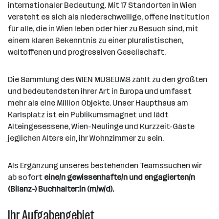
d
e
internationaler Bedeutung. Mit 17 Standorten in Wien
e
e
o
b
versteht es sich als niederschwellige, offene Institution
i
n
r
e
für alle, die in Wien leben oder hier zu Besuch sind, mit
t
t
r
einem klaren Bekenntnis zu einer pluralistischen,
e
e
weltoffenen und progressiven Gesellschaft.
r
*
i
Die Sammlung des WIEN MUSEUMS zählt zu den größten
n
und bedeutendsten ihrer Art in Europa und umfasst
n
mehr als eine Million Objekte. Unser Haupthaus am
e
Karlsplatz ist ein Publikumsmagnet und lädt
n
Alteingesessene, Wien-Neulinge und Kurzzeit-Gäste
a
jeglichen Alters ein, ihr Wohnzimmer zu sein.
n
z
Als Ergänzung unseres bestehenden Teamssuchen wir
a
ab sofort
eine/n gewissenhafte/n und engagierten/n
h
(Bilanz-) Buchhalter:in (m/w/d).
l
Ihr Aufgabengebiet