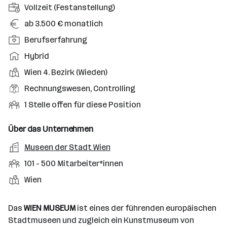
A
Vollzeit (Festanstellung)
n
G
ab 3.500 € monatlich
s
e
P
Berufserfahrung
t
h
o
e
A
Hybrid
a
s
l
r
l
D
Wien 4. Bezirk (Wieden)
i
l
b
t
i
t
B
Rechnungswesen, Controlling
u
e
e
i
e
n
i
O
1 Stelle offen für diese Position
n
o
r
g
t
f
s
n
u
s
s
f
Über das Unternehmen
t
s
f
a
m
e
o
A
Museen der Stadt Wien
e
s
r
o
n
r
r
b
f
M
101 - 500 Mitarbeiter*innen
t
d
e
t
b
e
e
i
e
S
S
Wien
e
n
l
t
l
t
t
i
e
d
a
l
e
a
t
Das
WIEN MUSEUM
ist eines der führenden europäischen
e
r
l
n
g
Stadtmuseen und zugleich ein Kunstmuseum von
r
b
l