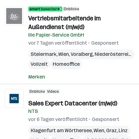
Einblicke
Vertriebsmitarbeitende im
Außendienst (m/w/d)
Ille Papier-Service GmbH
vor 7 Tagen veröffentlicht
Gesponsert
Steiermark
,
Wien
,
Voralberg
,
Niederösterreich
,
B
Vollzeit
Homeoffice
Merken
Einblicke
Videos
Sales Expert Datacenter (m/w/d)
NTS
vor 6 Tagen veröffentlicht
Gesponsert
Klagenfurt am Wörthersee
,
Wien
,
Graz
,
Linz