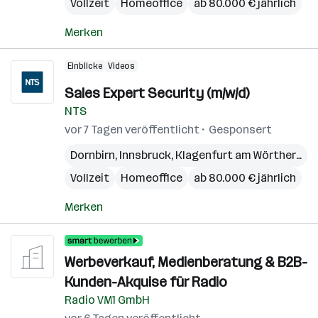
Vollzeit
Homeoffice
ab 80.000 € jährlich
Merken
Einblicke
Videos
Sales Expert Security (m/w/d)
NTS
vor 7 Tagen veröffentlicht
Gesponsert
Dornbirn
,
Innsbruck
,
Klagenfurt am Wörthersee
Vollzeit
Homeoffice
ab 80.000 € jährlich
Merken
Werbeverkauf, Medienberatung & B2B-
Kunden-Akquise für Radio
Radio VM1 GmbH