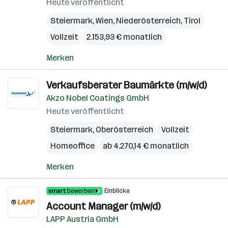
Heute veröffentlicht
Steiermark
,
Wien
,
Niederösterreich
,
Tirol
Vollzeit
2.153,93 € monatlich
Merken
Verkaufsberater Baumärkte (m/w/d)
Akzo Nobel Coatings GmbH
Heute veröffentlicht
Steiermark
,
Oberösterreich
Vollzeit
Homeoffice
ab 4.270,14 € monatlich
Merken
Einblicke
Account Manager (m/w/d)
LAPP Austria GmbH