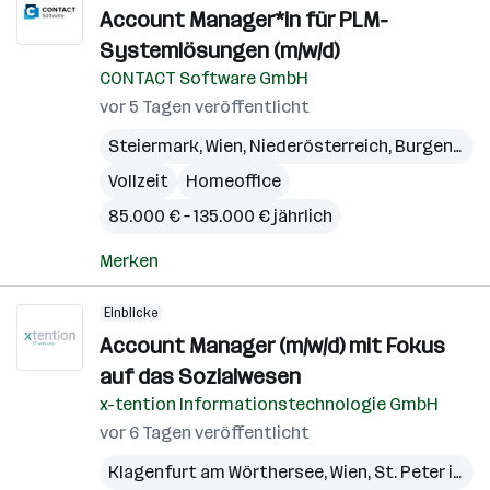
Account Manager*in für PLM-
Systemlösungen (m/w/d)
CONTACT Software GmbH
vor 5 Tagen veröffentlicht
Steiermark
,
Wien
,
Niederösterreich
,
Burgenland
Vollzeit
Homeoffice
85.000 € – 135.000 € jährlich
Merken
Einblicke
Account Manager (m/w/d) mit Fokus
auf das Sozialwesen
x-tention Informationstechnologie GmbH
vor 6 Tagen veröffentlicht
Klagenfurt am Wörthersee
,
Wien
,
St. Peter in der Au