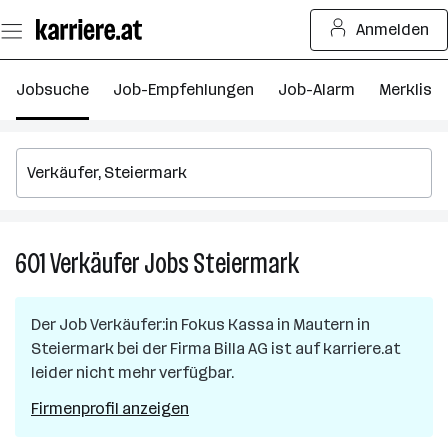
Zum
Anmelden
Seiteninhalt
springen
Jobsuche
Job-Empfehlungen
Job-Alarm
Merkliste
601
Verkäufer
Jobs
Steiermark
601
Verkäufer
Jobs
Der Job
Verkäufer:in Fokus Kassa
in
Mautern in
in
Steiermark
bei der Firma
Billa AG
ist auf karriere.at
Steiermark
leider nicht mehr verfügbar.
Firmenprofil anzeigen