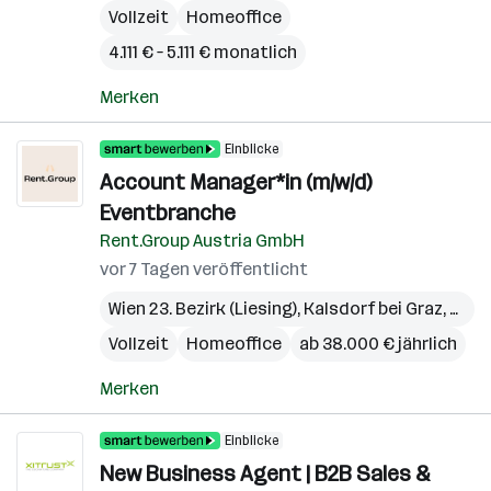
Vollzeit
Homeoffice
4.111 € – 5.111 € monatlich
Merken
Einblicke
Account Manager*in (m/w/d)
Eventbranche
Rent.Group Austria GmbH
vor 7 Tagen veröffentlicht
Wien 23. Bezirk (Liesing)
,
Kalsdorf bei Graz
,
Pichl
Vollzeit
Homeoffice
ab 38.000 € jährlich
Merken
Einblicke
New Business Agent | B2B Sales &