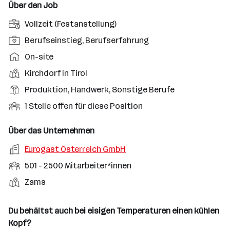
Über den Job
A
Vollzeit (Festanstellung)
n
P
Berufseinstieg, Berufserfahrung
s
o
A
On-site
t
s
r
e
D
Kirchdorf in Tirol
i
b
l
i
t
B
Produktion, Handwerk, Sonstige Berufe
e
l
e
i
e
i
O
1 Stelle offen für diese Position
u
n
o
r
t
f
n
s
n
u
s
f
Über das Unternehmen
g
t
s
f
m
e
s
o
A
Eurogast Österreich GmbH
e
s
o
n
a
r
r
b
f
M
501 - 2500 Mitarbeiter*innen
d
e
r
t
b
e
e
i
e
S
S
Zams
t
e
n
l
t
l
t
t
i
e
d
a
l
e
a
t
Du behältst auch bei eisigen Temperaturen einen kühlen
e
r
l
n
g
Kopf?
r
b
l