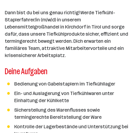
d
e
e
e
o
b
i
Dann bist du bei uns genau richtig! Werde Tiefkühl-
n
r
e
t
Staplerfahrer/in (m/w/d) in unserem
t
r
e
Lebensmittelgroßhandel in Kirchdorf in Tirol und sorge
e
r
dafür, dass unsere Tiefkühlprodukte sicher, effizient und
*
termingerecht bewegt werden. Dich erwarten ein
i
familiäres Team, attraktive Mitarbeitervorteile und ein
n
krisensicherer Arbeitsplatz.
n
Deine Aufgaben
e
n
a
Bedienung von Gabelstaplern im Tiefkühllager
n
Ein- und Auslagerung von Tiefkühlwaren unter
z
Einhaltung der Kühlkette
a
Sicherstellung des Warenflusses sowie
h
termingerechte Bereitstellung der Ware
l
Kontrolle der Lagerbestände und Unterstützung bei