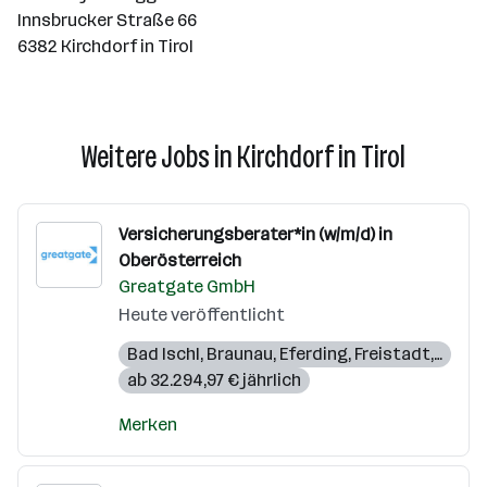
Innsbrucker Straße 66
6382 Kirchdorf in Tirol
Weitere Jobs in Kirchdorf in Tirol
Versicherungsberater*in (w/m/d) in
Oberösterreich
Greatgate GmbH
Heute veröffentlicht
Bad Ischl
,
Braunau
,
Eferding
,
Freistadt
,
Gmun
ab 32.294,97 € jährlich
Merken