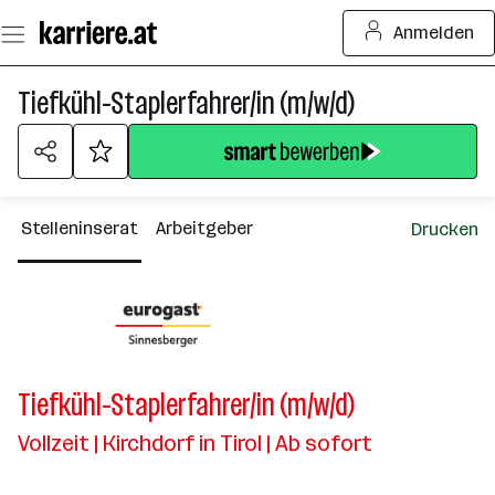
Zum
Anmelden
Seiteninhalt
springen
Tiefkühl-Staplerfahrer/in (m/w/d)
Stelleninserat
Arbeitgeber
Drucken
Tiefkühl-Staplerfahrer/in (m/w/d)
Vollzeit | Kirchdorf in Tirol | Ab sofort