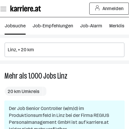
Zum
Anmelden
Seiteninhalt
springen
Jobsuche
Job-Empfehlungen
Job-Alarm
Merkliste
Mehr als 1.000
Jobs
Linz
Mehr
als
1.000
20 km Umkreis
Jobs
in
Der Job
Senior Controller (w/m/d) im
Linz
Produktionsumfeld
in
Linz
bei der Firma
REGIUS
Personalmanagement GmbH
ist auf karriere.at