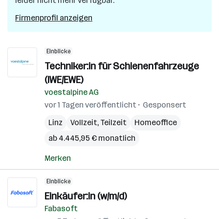
leider nicht mehr verfügbar.
Firmenprofil anzeigen
Einblicke
Techniker:in für Schienenfahrzeuge
(IWE/EWE)
voestalpine AG
vor 1 Tagen veröffentlicht
Gesponsert
Linz
Vollzeit, Teilzeit
Homeoffice
ab 4.445,95 € monatlich
Merken
Einblicke
Einkäufer:in (w/m/d)
Fabasoft