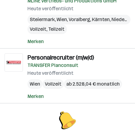
MLINE Vertriebs- und Produktions GmbH
Heute veröffentlicht
Steiermark
,
Wien
,
Voralberg
,
Kärnten
,
Niederösterreich
Vollzeit, Teilzeit
Merken
Personalrecruiter (m/w/d)
TRANSFER Planconsult
Heute veröffentlicht
Wien
Vollzeit
ab 2.528,04 € monatlich
Merken