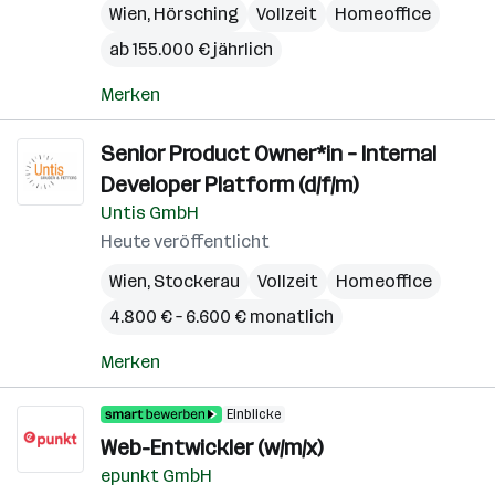
Wien
,
Hörsching
Vollzeit
Homeoffice
ab 155.000 € jährlich
Merken
Senior Product Owner*in – Internal
Developer Platform (d/f/m)
Untis GmbH
Heute veröffentlicht
Wien
,
Stockerau
Vollzeit
Homeoffice
4.800 € – 6.600 € monatlich
Merken
Einblicke
Web-Entwickler (w/m/x)
epunkt GmbH