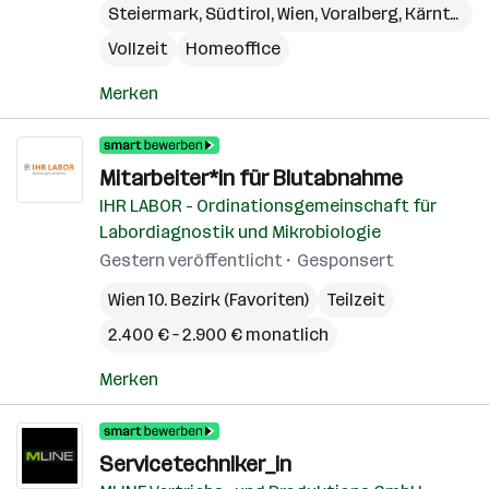
Steiermark
,
Südtirol
,
Wien
,
Voralberg
,
Kärnten
,
N
Vollzeit
Homeoffice
Merken
Mitarbeiter*in für Blutabnahme
IHR LABOR - Ordinationsgemeinschaft für
Labordiagnostik und Mikrobiologie
Gestern veröffentlicht
Gesponsert
Wien 10. Bezirk (Favoriten)
Teilzeit
2.400 € – 2.900 € monatlich
Merken
Servicetechniker_in