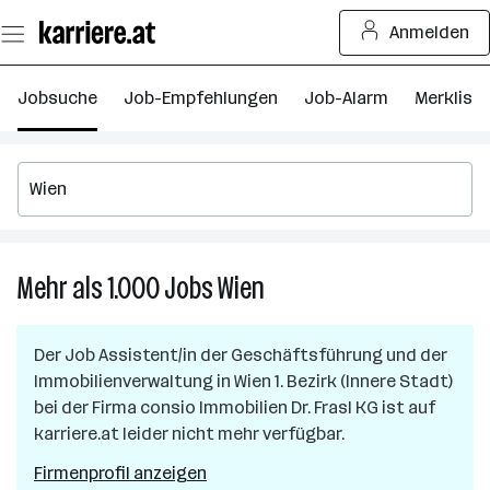
Zum
Anmelden
Seiteninhalt
springen
Jobsuche
Job-Empfehlungen
Job-Alarm
Merkliste
Mehr als 1.000
Jobs
Wien
Mehr
als
1.000
Der Job
Assistent/in der Geschäftsführung und der
Jobs
Immobilienverwaltung
in
Wien 1. Bezirk (Innere Stadt)
in
bei der Firma
consio Immobilien Dr. Frasl KG
ist auf
Wien
karriere.at leider nicht mehr verfügbar.
Firmenprofil anzeigen